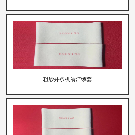
粗纱并条机清洁绒套